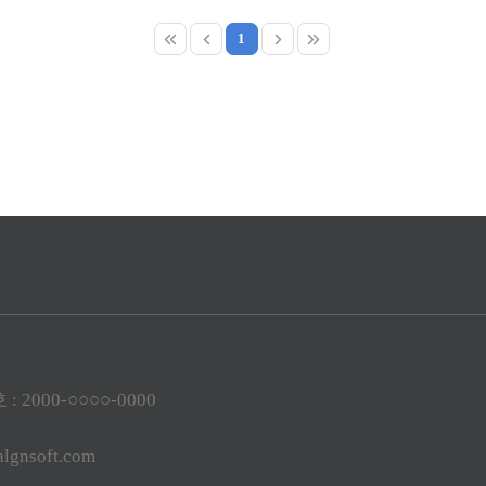
1
2000-○○○○-0000
lgnsoft.com