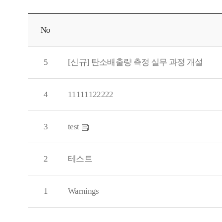
No
5
[신규] 탄소배출량 측정 실무 과정 개설
4
11111122222
3
test
2
테스트
1
Warnings